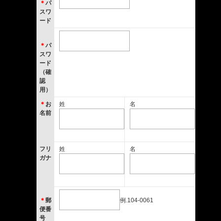
＊
パ
スワ
ード
＊
パ
スワ
ード
（確
認
用）
＊
お
姓
名
名前
フリ
姓
名
ガナ
＊
郵
例.104-0061
便番
号