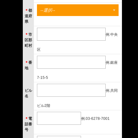
--選択--
＊
都
道府
県
＊
市
例.中央
区郡
町村
区
＊
番
例.銀座
地
7-15-5
ビル
例.共同
名
ビル2階
＊
電
例.03-6278-7001
話番
号