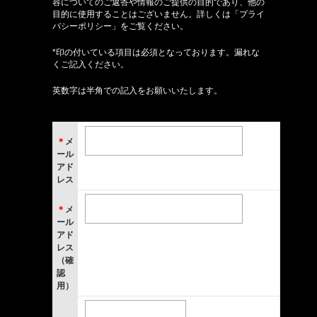
容についてのご返答や情報のご提供の目的であり、他の
目的に使用することはございません。詳しくは「プライ
バシーポリシー」をご覧ください。
*印の付いている項目は必須となっております。漏れな
くご記入ください。
英数字は半角での記入をお願いいたします。
＊
メ
ール
アド
レス
＊
メ
ール
アド
レス
（確
認
用）