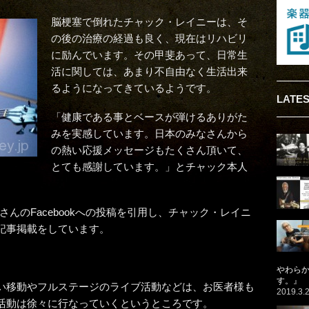
脳梗塞で倒れたチャック・レイニーは、そ
の後の治療の経過も良く、現在はリハビリ
に励んでいます。その甲斐あって、日常生
活に関しては、あまり不自由なく生活出来
るようになってきているようです。
LATES
「健康である事とベースが弾けるありがた
みを実感しています。日本のみなさんから
の熱い応援メッセージもたくさん頂いて、
とても感謝しています。」とチャック本人
zanさんのFacebookへの投稿を引用し、チャック・レイニ
記事掲載をしています。
やわら
す。』
い移動やフルステージのライブ活動などは、お医者様も
2019.3.
活動は徐々に行なっていくというところです。