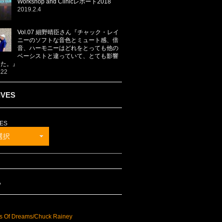
Workshop and Clinicレポート2018
2019.2.4
Vol.07 細野晴臣さん『チャック・レイ
ニーのソフトな音色とミュート感、倍
音、ハーモニーはどれをとっても他の
ベーシストと違っていて、とても影響
した。』
.22
IVES
ES
選択
A
s Of Dreams/Chuck Rainey