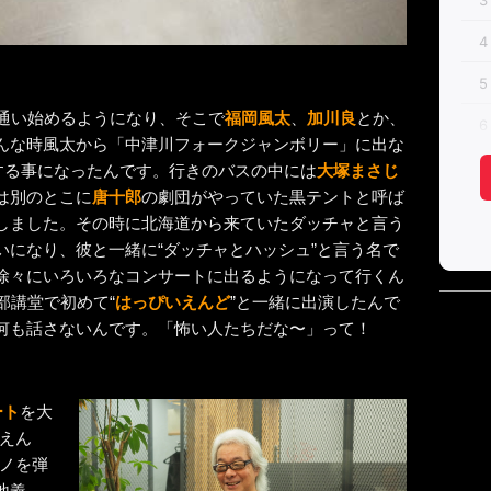
に通い始めるようになり、そこで
福岡風太
、
加川良
とか、
んな時風太から「中津川フォークジャンボリー」に出な
する事になったんです。行きのバスの中には
大塚まさじ
は別のとこに
唐十郎
の劇団がやっていた黒テントと呼ば
しました。その時に北海道から来ていたダッチャと言う
いになり、彼と一緒に“ダッチャとハッシュ”と言う名で
徐々にいろいろなコンサートに出るようになって行くん
部講堂で初めて“
はっぴいえんど
”と一緒に出演したんで
何も話さないんです。「怖い人たちだな〜」って！
ート
を大
いえん
アノを弾
地義