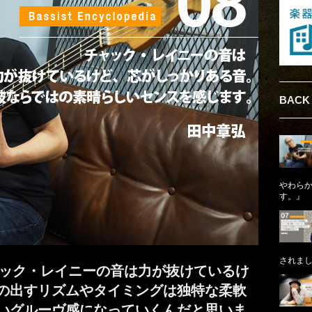
BACK
やわら
す。』
されま
『チャック・レイニーの音は力が抜けているけ
の出すリズムやタイミングは独特な柔軟
いグルーヴ感になっていくんだと思いま