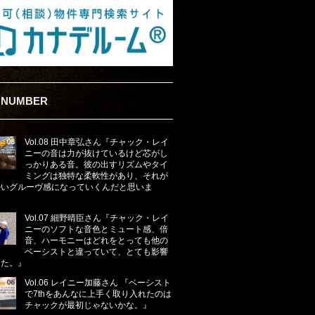
 NUMBER
Vol.08 田中章弘さん『チャック・レイ
ニーの音は力が抜けているけど芯がし
っかりある音。彼の出すリズムやタイ
ミングは独特な柔軟性があり、それが
かいグルーヴ感になっていくんだと思いま
Vol.07 細野晴臣さん『チャック・レイ
ニーのソフトな音色とミュート感、倍
音、ハーモニーはどれをとっても他の
ベーシストと違っていて、とても影響
した。』
Vol.06 レイニー加藤さん 『ベーシスト
で7thをあんなに上手く取り入れたのは
チャックが最初じゃないかな。』