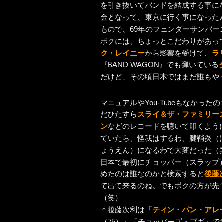
を引き抜いてバンドを結成する事に
金となって、東京に行く事になった
もので、69年のフェンダーサンバ
ボクには、ちょっとこだわりがあっ
ク・レイニー
から影響を受けて、
ラ
『BAND WAGON』でも弾いている
だけど、その頃日本ではまだ誰もや
マニュアルやYou-Tubeもなかった
だひたすら
スライ＆ザ・ファミリー
ン
などのレコードを聴いて叩くよう
ていたら、怪我はするわ、腱鞘炎（
ょうえん）になるわで大変だった（
日本で最初にチョッパー（スラップ
めたのは誰なのかと検索すると
後藤
て出て来るのね。でもボクの方が先
（笑）
＊後藤次利は『
ティン・パン・アレ
（75）』「チョッパーズ・ブギ」で