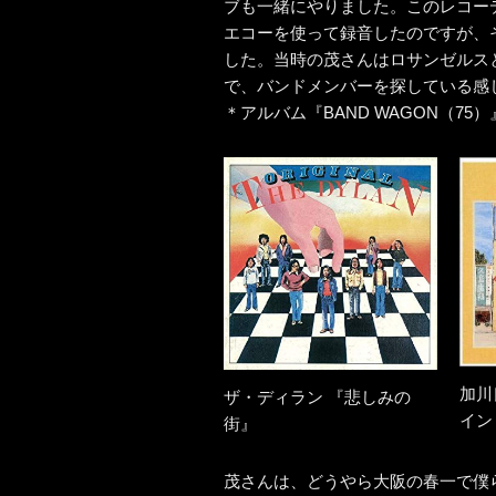
ブも一緒にやりました。このレコー
エコーを使って録音したのですが、
した。当時の茂さんはロサンゼルス
で、バンドメンバーを探している感
＊アルバム『BAND WAGON（7
加川
ザ・ディラン 『悲しみの
イン
街』
茂さんは、どうやら大阪の春一で僕