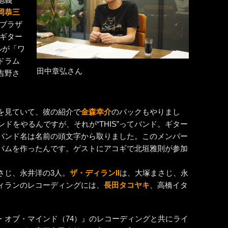
岡恭三
トブラザ
。ギター
ルが「ワ
ドラム
田中章弘さん
吉野さ
を見ていて、彼の紹介で
金森幸介
のバックもやりまし
ドをやるんですが、それが“THIS”ってバンド。ギター
バンド名は名前の頭文字から取りました。このメンバー
バムを作ったんです。ゲストにアコギで北垣雅則が参加
さじ、永井洋の3人。
ザ・ディランII
は、大塚まさじ、永
ィランのレコーディングには、
長田タコヤキ
、高橋イタ
・オブ・マインド（74）』のレコーディングと共にライ