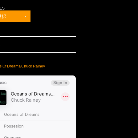
ES
選択
A
s Of Dreams/Chuck Rainey