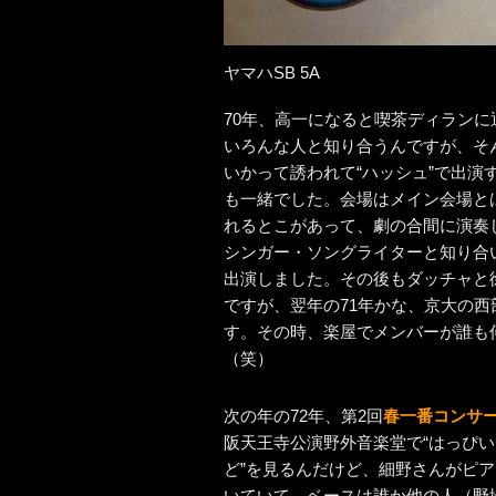
ヤマハSB 5A
70年、高一になると喫茶ディラン
いろんな人と知り合うんですが、そ
いかって誘われて“ハッシュ”で出演
も一緒でした。会場はメイン会場と
れるとこがあって、劇の合間に演奏
シンガー・ソングライターと知り合
出演しました。その後もダッチャと
ですが、翌年の71年かな、京大の西
す。その時、楽屋でメンバーが誰も
（笑）
次の年の72年、第2回
春一番コンサ
阪天王寺公演野外音楽堂で“はっぴ
ど”を見るんだけど、細野さんがピ
いていて、ベースは誰か他の人（野