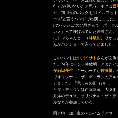
行）が弾いていたと思う。ボクは
西
や、加川良のバックを“オイルフッ
ース”と言うバンドで出演しました
は“ハッシュ”の北垣さんで、ボーカ
カメ」って呼ばれていた若野さん。
にトンちゃんと、（
林敏明
）ほかに
んがバンジョーで入っていました。
このバンドは
中川イサト
さんが面倒
た。74年にトン（林敏明）とまたバン
が
石田長生
、キーボードが
佐藤博
。
でオリジナル・ザ・ディランのアル
しました。『悲しみの街（74）』
＊ザ・ディランは西岡恭蔵、大塚ま
井洋のデュオ。オリジナル・ザ・デ
ルなどが参加している。
同じ頃、加川良のアルバム『アウト