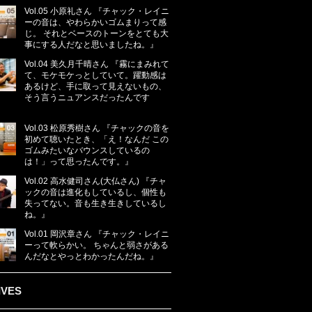
Vol.05 小原礼さん 『チャック・レイニ
ーの音は、やわらかいゴムまりって感
じ。 それとベースのトーンをとても大
事にする人だなと思いましたね。』
Vol.04 美久月千晴さん 『霧にまみれて
て、モケモケっとしていて。躍動感は
あるけど、手に取って見えないもの、
そう言うニュアンスだったんです
Vol.03 松原秀樹さん 『チャックの音を
初めて聴いたとき、「え！なんだ この
ゴムみたいなバウンスしているの
は！」って思ったんです。』
Vol.02 高水健司さん(大仏さん) 『チャ
ックの音は進化もしているし、個性も
失ってない。音も生き生きしているし
ね。』
Vol.01 岡沢章さん 『チャック・レイニ
ーって軟らかい。 ちゃんと弱さがある
んだなとやっとわかったんだね。』
IVES