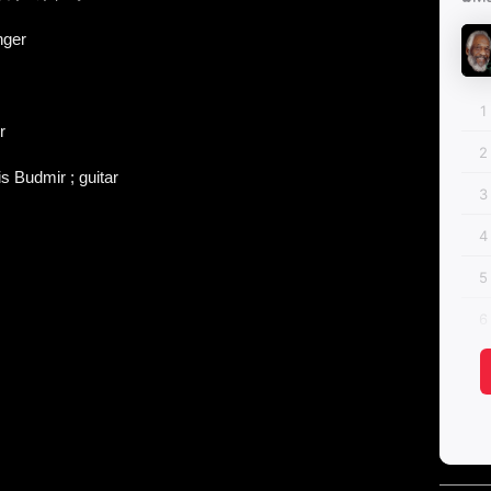
nger
r
s Budmir ; guitar