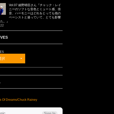
Vol.07 細野晴臣さん『チャック・レイ
ニーのソフトな音色とミュート感、倍
音、ハーモニーはどれをとっても他の
ベーシストと違っていて、とても影響
した。』
.22
IVES
ES
選択
A
s Of Dreams/Chuck Rainey