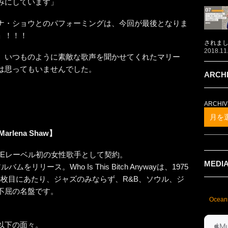
みにしています」
ナ・ショウとのパフォーミングは、今回が最後となりま
」！！！
されま
2018.11
、いつものように素敵な歌声を聞かせてくれたマリー
は思ってもいませんでした。
ARCH
ARCHIV
月を
Marlena Shaw
】
UE NOTEレーベル初の女性歌手として契約。
MEDI
リース。Who Is This Bitch Anywayは、1975
代の4枚目にあたり、ジャズのみならず、R&B、ソウル、ジ
不屈の名盤です。
Ocean
以下の面々。