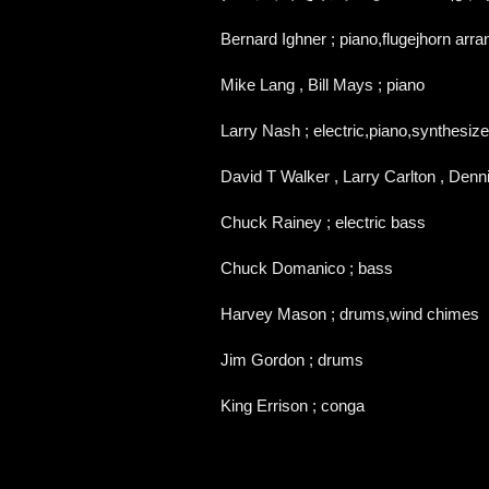
Bernard Ighner ; piano,flugejhorn arra
Mike Lang , Bill Mays ; piano
Larry Nash ; electric,piano,synthesize
David T Walker , Larry Carlton , Denni
Chuck Rainey ; electric bass
Chuck Domanico ; bass
Harvey Mason ; drums,wind chimes
Jim Gordon ; drums
King Errison ; conga