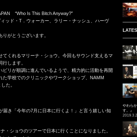
 “Who Is This Bitch Anyway?”
ニー、デヴィッド・T．ウォーカー、ラリー・ナッシュ、ハーヴ
LATES
ありがとうございます。
せてくれるマリーナ・ショウ。今回もサウンド支えるマ
同行します。
ハビリが順調に進んでいるようで、精力的に活動を再開
れた学校でのクリニックやワークショップ、NAMM
ました。
やわら
ルが届き「今年の7月に日本に行くよ！」と言う嬉しい知
す。』
2019.3.
ーナ・ショウのツアーで日本に行くことになりました。