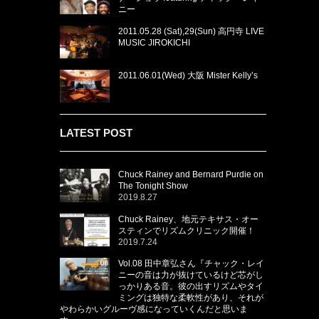
ニー
2011.05.28 (Sat),29(Sun) 高円寺 LIVE
MUSIC JIROKICHI
2011.06.01(Wed) 大阪 Mister Kelly’s
LATEST POST
Chuck Rainey and Bernard Purdie on
The Tonight Show
2019.8.27
Chuck Rainey、地元テキサス・オー
スティンでリズムクリニック開催！
2019.7.24
Vol.08 田中章弘さん『チャック・レイ
ニーの音は力が抜けているけど芯がし
っかりある音。彼の出すリズムやタイ
ミングは独特な柔軟性があり、それが
やわらかいグルーヴ感になっていくんだと思いま