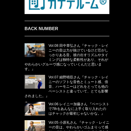
BACK NUMBER
Vol.08 田中章弘さん『チャック・レイ
ニーの音は力が抜けているけど芯がし
っかりある音。彼の出すリズムやタイ
ミングは独特な柔軟性があり、それが
やわらかいグルーヴ感になっていくんだと思いま
す。』
Vol.07 細野晴臣さん『チャック・レイ
ニーのソフトな音色とミュート感、倍
音、ハーモニーはどれをとっても他の
ベーシストと違っていて、とても影響
されました。』
Vol.06 レイニー加藤さん 『ベーシスト
で7thをあんなに上手く取り入れたの
はチャックが最初じゃないかな。』
Vol.05 小原礼さん 『チャック・レイニ
ーの音は、やわらかいゴムまりって感