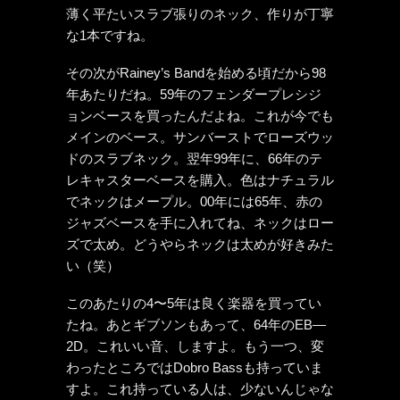
薄く平たいスラブ張りのネック、作りが丁寧
な1本ですね。
その次がRainey’s Bandを始める頃だから98
年あたりだね。59年のフェンダープレシジ
ョンベースを買ったんだよね。これが今でも
メインのベース。サンバーストでローズウッ
ドのスラブネック。翌年99年に、66年のテ
レキャスターベースを購入。色はナチュラル
でネックはメープル。00年には65年、赤の
ジャズベースを手に入れてね、ネックはロー
ズで太め。どうやらネックは太めが好きみた
い（笑）
このあたりの4〜5年は良く楽器を買ってい
たね。あとギブソンもあって、64年のEB—
2D。これいい音、しますよ。もう一つ、変
わったところではDobro Bassも持っていま
すよ。これ持っている人は、少ないんじゃな