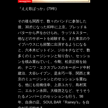
『ええ歌ばっか』(79年)
その後も関西で、数々のバンドに参加した
後、30才になった83年に上京。ブレッド＆
バターから声をかけられ、ラッツ＆スター、
他などのサポートを経験する。また東京のラ
イブハウスにも頻繁に出演するようになる
と、六本木ピットイン、ジロキチなどで、数
多くのミュージシャンと知り合い、セッショ
ンを積み重ねていく。今剛、松原正樹を始
め、ナニワ・エクスプレスのキーボード中村
建治、大谷レイブン、是永巧一等、関西と東
京のミュージシャンとのセッションを重ね
る。他にも佐橋佳幸、上原ユカリ、島村英
二、エルトン永田
、
大槻啓之など、そうそう
たるメンバーとのセッションも行う。98
年、自身の店、SOUL BAR『Rainey’s』を自
由が丘で始める。