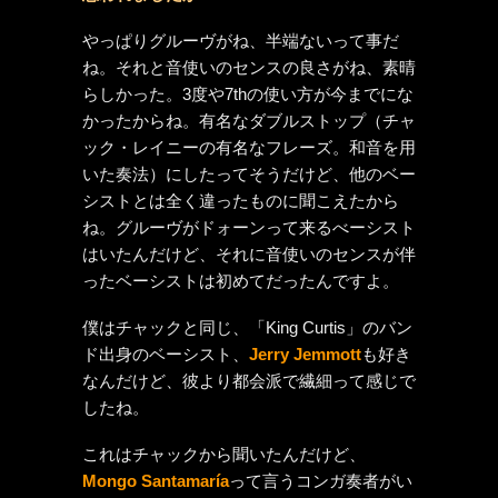
やっぱりグルーヴがね、半端ないって事だ
ね。それと音使いのセンスの良さがね、素晴
らしかった。3度や7thの使い方が今までにな
かったからね。有名なダブルストップ（チャ
ック・レイニーの有名なフレーズ。和音を用
いた奏法）にしたってそうだけど、他のベー
シストとは全く違ったものに聞こえたから
ね。グルーヴがドォーンって来るべーシスト
はいたんだけど、それに音使いのセンスが伴
ったベーシストは初めてだったんですよ。
僕はチャックと同じ、「King Curtis」のバン
ド出身のベーシスト、
Jerry Jemmott
も好き
なんだけど、彼より都会派で繊細って感じで
したね。
これはチャックから聞いたんだけど、
Mongo Santamaría
って言うコンガ奏者がい