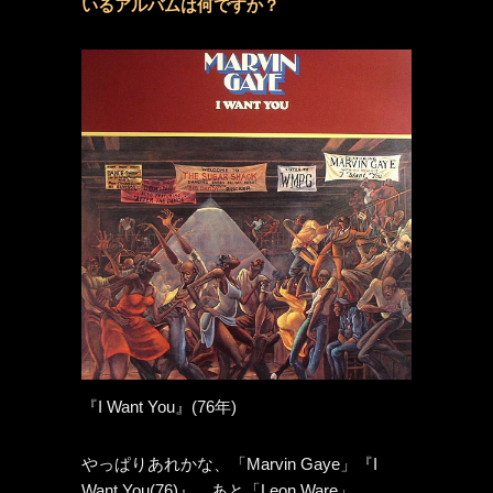
いるアルバムは何ですか？
『I Want You』(76年)
やっぱりあれかな、「Marvin Gaye」『I
Want You(76)』。あと「Leon Ware」