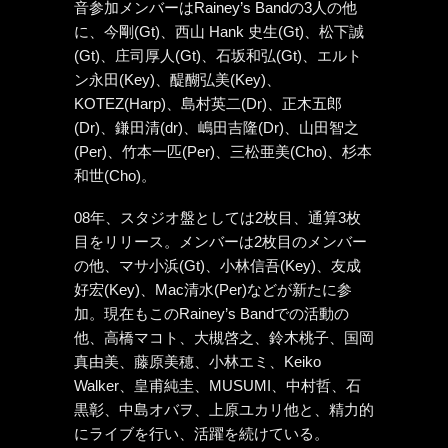
音参加メンバーはRainey’s Bandの3人の他
に、今剛(Gt)、西山 Hank 史生(Gt)、松下誠
(Gt)、庄司厚人(Gt)、石坂和弘(Gt)、エルト
ン永田(Key)、醍醐弘美(Key)、
KOTEZ(Harp)、島村英二(Dr)、正木五郎
(Dr)、鎌田清(dr)、嶋田吉隆(Dr)、山田智之
(Per)、竹本一匹(Per)、三松亜美(Cho)、杉本
和世(Cho)。
08年、スタジオ盤としては2枚目、通算3枚
目をリリース。メンバーは2枚目のメンバー
の他、マサ小浜(Gt)、小林信吾(Key)、友成
好宏(Key)、Mac清水(Per)などが新たに参
加。現在もこのRainey’s Bandでの活動の
他、高橋マコト、大槻啓之、鈴木桃子、国岡
真由美、藤原美穂、小林エミ、Keiko
Walker、皇甫純圭、MUSUMI、中村哲、石
黒彰、中島オバヲ、上原ユカリ他と、精力的
にライブを行い、活躍を続けている。