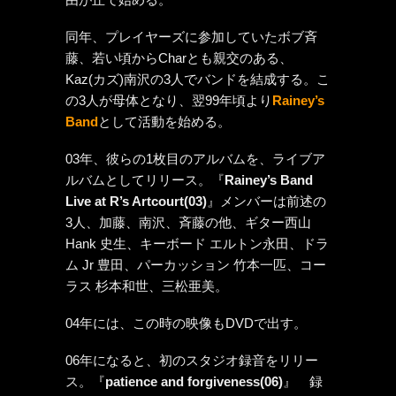
同年、プレイヤーズに参加していたボブ斉
藤、若い頃からCharとも親交のある、
Kaz(カズ)南沢の3人でバンドを結成する。こ
の3人が母体となり、翌99年頃より
Rainey’s
Band
として活動を始める。
03年、彼らの1枚目のアルバムを、ライブア
ルバムとしてリリース。『
Rainey’s Band
Live at R’s Artcourt(03)
』メンバーは前述の
3人、加藤、南沢、斉藤の他、ギター西山
Hank 史生、キーボード エルトン永田、ドラ
ム Jr 豊田、パーカッション 竹本一匹、コー
ラス 杉本和世、三松亜美。
04年には、この時の映像もDVDで出す。
06年になると、初のスタジオ録音をリリー
ス。『
patience and forgiveness(06)
』 録