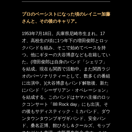
プロのベーシストになった頃のレイニー加藤
さんと、その後のキャリア。
1953年7月18日。兵庫県尼崎市生まれ。17
才、高校生の頃に1つ年下の増田俊郎とロッ
クバンドを組み、そこで始めてベースを持
つ。他にギターの大谷博彦なども在籍してい
た。(増田俊郎は自身のバンド「シェリフ」
を結成。現在も関西で活動中。また関西ラジ
オのパーソナリティーとして、数多くの番組
に出演中。)(大谷博彦もバンド解散後、新た
にバンド「シーザリアン・オペレーション」
を結成する。このバンドはヤマハ主催のロッ
クコンサート「88 Rock day」にも出演。そ
の後もサディスティック・ミカバンド、ダウ
ンタウンタウンブギヴギバンド、安全バン
ド、桑名正博、館ひろし＆クールズ、モップ