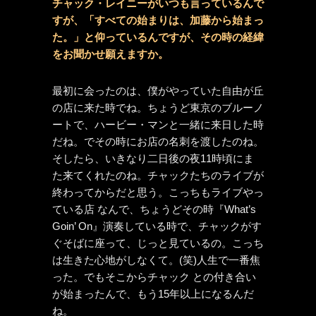
チャック・レイニーがいつも言っているんで
すが、「すべての始まりは、加藤から始まっ
た。」と仰っているんですが、その時の経緯
をお聞かせ願えますか。
最初に会ったのは、僕がやっていた自由が丘
の店に来た時でね。ちょうど東京のブルーノ
ートで、ハービー・マンと一緒に来日した時
だね。でその時にお店の名刺を渡したのね。
そしたら、いきなり二日後の夜11時頃にま
た来てくれたのね。チャックたちのライブが
終わってからだと思う。こっちもライブやっ
ている店 なんで、ちょうどその時『What’s
Goin’ On』演奏している時で、チャックがす
ぐそばに座って、じっと見ているの。こっち
は生きた心地がしなくて。(笑)人生で一番焦
った。でもそこからチャック との付き合い
が始まったんで、もう15年以上になるんだ
ね。