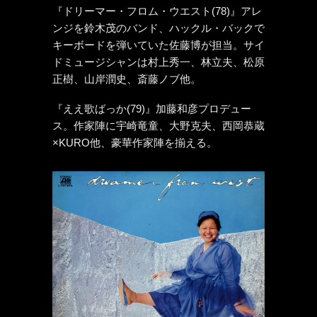
『ドリーマー・フロム・ウエスト(78)』アレ
ンジを鈴木茂のバンド、ハックル・バックで
キーボードを弾いていた佐藤博が担当。サイ
ドミュージシャンは村上秀一、林立夫、松原
正樹、山岸潤史、斎藤ノブ他。
『ええ歌ばっか(79)』加藤和彦プロデュー
ス。作家陣に宇崎竜童、大野克夫、西岡恭蔵
×KURO他、豪華作家陣を揃える。