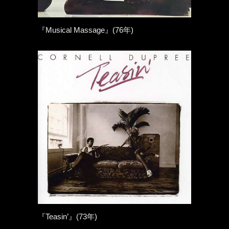
『Musical Massage』(76年)
『Teasin’』(73年)