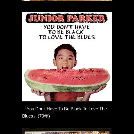
『You Don’t Have To Be Black To Love The
Blues』(70年)