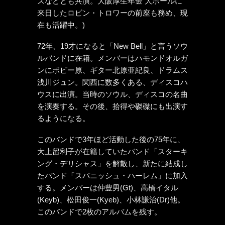
スなどとも共演。大阪厚生年金 大ホールに
来日したロビン・トロワーの前座も務め、現
在も活躍中。)
72年、19才になると「New Bell」と言うソウ
ルバンドに在籍。メンバーはハモンドオルガ
ンにボビー原、ギター北原亜紀良、ドラムス
浅川ジュン。関西に数多くある、ディスコハ
ウスに出演。当時のソウル、ディスコの名曲
を演奏する。その後、拾得や磔磔にも出演す
るようになる。
このバンドで3年ほど活動した後の75年に、
大上留利子が在籍していたバンド「スターキ
ング・デリシャス」を解散し、新たに結成し
たバンド「スパニッシュ・ハーレム」に加入
する。メンバーは仲豊男(Gt)、高橋イタル
(Keyb)、松田俊一(Kyeb)、小林謙治(Dr)他。
このバンドで2枚のアルバムを残す。