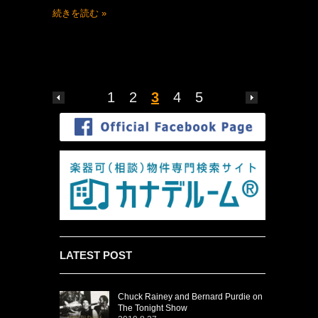
続きを読む »
1
2
3
4
5
LATEST POST
Chuck Rainey and Bernard Purdie on
The Tonight Show