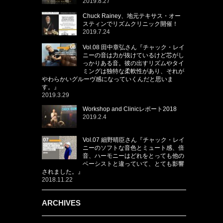
2019.8.27
Chuck Rainey、地元テキサス・オー
スティンでリズムクリニック開催！
2019.7.24
Vol.08 田中章弘さん『チャック・レイ
ニーの音は力が抜けているけど芯がし
っかりある音。彼の出すリズムやタイ
ミングは独特な柔軟性があり、それが
やわらかいグルーヴ感になっていくんだと思いま
す。』
2019.3.29
Workshop and Clinicレポート2018
2019.2.4
Vol.07 細野晴臣さん『チャック・レイ
ニーのソフトな音色とミュート感、倍
音、ハーモニーはどれをとっても他の
ベーシストと違っていて、とても影響
されました。』
2018.11.22
ARCHIVES