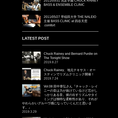
2011/05/31 洗足学園 CHUCK RAINEY
BASS & ENSEMBLE CLINIC
2011/05/27 早稲田大学 THE NALEIO
主催 BASS CLINIC at 四谷天窓
.comfort
LATEST POST
Chuck Rainey and Bernard Purdie on
The Tonight Show
2019.8.27
Chuck Rainey、地元テキサス・オー
スティンでリズムクリニック開催！
2019.7.24
Vol.08 田中章弘さん『チャック・レイ
ニーの音は力が抜けているけど芯がし
っかりある音。彼の出すリズムやタイ
ミングは独特な柔軟性があり、それが
やわらかいグルーヴ感になっていくんだと思いま
す。』
2019.3.29