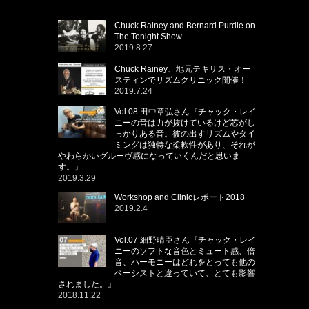
Chuck Rainey and Bernard Purdie on
The Tonight Show
2019.8.27
Chuck Rainey、地元テキサス・オー
スティンでリズムクリニック開催！
2019.7.24
Vol.08 田中章弘さん『チャック・レイ
ニーの音は力が抜けているけど芯がし
っかりある音。彼の出すリズムやタイ
ミングは独特な柔軟性があり、それが
やわらかいグルーヴ感になっていくんだと思いま
す。』
2019.3.29
Workshop and Clinicレポート2018
2019.2.4
Vol.07 細野晴臣さん『チャック・レイ
ニーのソフトな音色とミュート感、倍
音、ハーモニーはどれをとっても他の
ベーシストと違っていて、とても影響
されました。』
2018.11.22