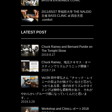
BASS & ENSEMBLE CLINIC
2011/05/27 早稲田大学 THE NALEIO
主催 BASS CLINIC at 四谷天窓
.comfort
LATEST POST
Chuck Rainey and Bernard Purdie on
The Tonight Show
2019.8.27
Chuck Rainey、地元テキサス・オー
スティンでリズムクリニック開催！
2019.7.24
Vol.08 田中章弘さん『チャック・レイ
ニーの音は力が抜けているけど芯がし
っかりある音。彼の出すリズムやタイ
ミングは独特な柔軟性があり、それが
やわらかいグルーヴ感になっていくんだと思いま
す。』
2019.3.29
Workshop and Clinicレポート2018